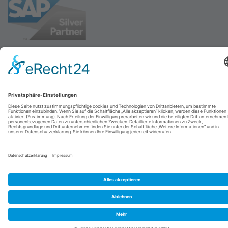
© 2026
abresa GmbH
| Designed by
UNIKAT