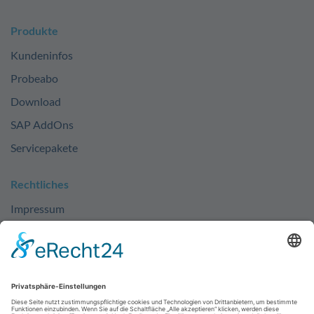
Produkte
Kundeninfos
Probeabo
Download
SAP AddOns
Servicepakete
Rechtliches
Impressum
Datenschutz
Kontakt