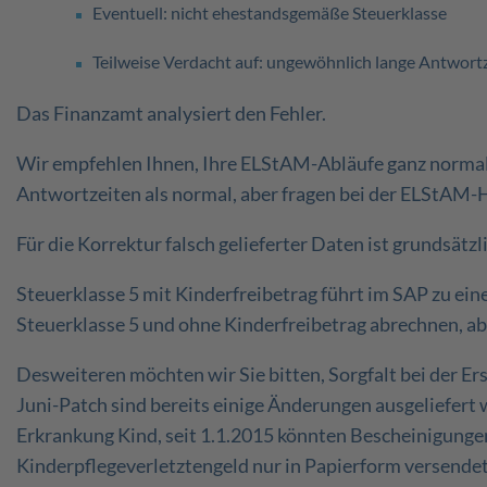
Eventuell: nicht ehestandsgemäße Steuerklasse
Teilweise Verdacht auf: ungewöhnlich lange Antwor
Das Finanzamt analysiert den Fehler.
Wir empfehlen Ihnen, Ihre ELStAM-Abläufe ganz normal 
Antwortzeiten als normal, aber fragen bei der ELStAM-H
Für die Korrektur falsch gelieferter Daten ist grundsätz
Steuerklasse 5 mit Kinderfreibetrag führt im SAP zu eine
Steuerklasse 5 und ohne Kinderfreibetrag abrechnen, a
Desweiteren möchten wir Sie bitten, Sorgfalt bei der E
Juni-Patch sind bereits einige Änderungen ausgeliefert 
Erkrankung Kind, seit 1.1.2015 könnten Bescheinigunge
Kinderpflegeverletztengeld nur in Papierform versendet