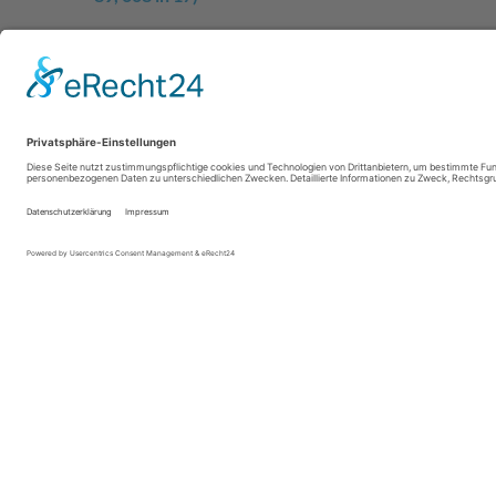
2173020 – EEL: Korrekturen 8/2015 (Version 2) (SP: 
Durch die Änderungen sind vermutlich einige Ungereimt
Der folgende Sachverhalt betrifft ggf. nur den öffentlich
eigenen Beitrag. Hintergrund ist, dass zum Testlauf de
Personalfälle mit neuen Meldungen ermittelt wird, als di
zahlreiche Personalfälle alte Meldungen aufgerollt we
werden storniert und eine neue Meldung mit Datenbau
Wir empfehlen Ihnen daher, Ihre EEL-Meldungen vorab ge
Bei weiteren Fragen
kontaktieren
Sie uns bitte.