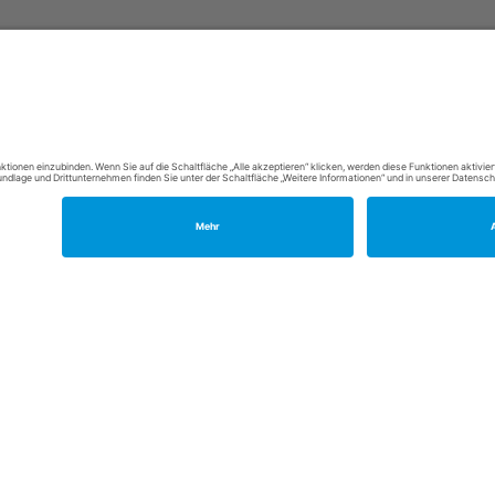
600 in C3, 604 in 89, 608 in 17)
heiten ausgeliefert worden.
en Dienst. In der DSAG gibt es hierzu bereits einen
r EEL-Ausgangsmeldungen eine geringere Anzahl an
e Läufe nach dem Einspielen des SP‘s. Es könnte für
rden. D.h. die alten Meldung (ohne Datenbaustein DBAP)
stein DBAP erzeugt.
nauestens zu testen, d.h. auch das Abrufen der Daten.