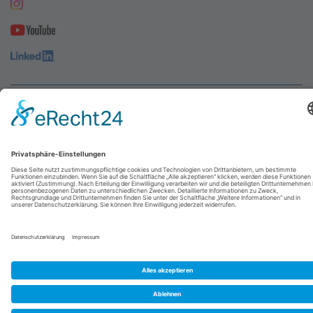
© 2026
abresa GmbH
| Designed by
UNIKAT