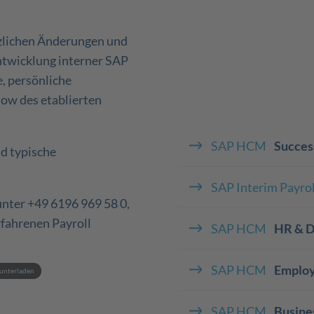
tzlichen Änderungen und
twicklung interner SAP
, persönliche
how des etablierten
SAP HCM
Succes
d typische
SAP Interim Payr
unter +49 6196 969 58 0,
rfahrenen Payroll
SAP HCM
HR & Di
SAP HCM
Employ
unterladen
SAP HCM
Busine