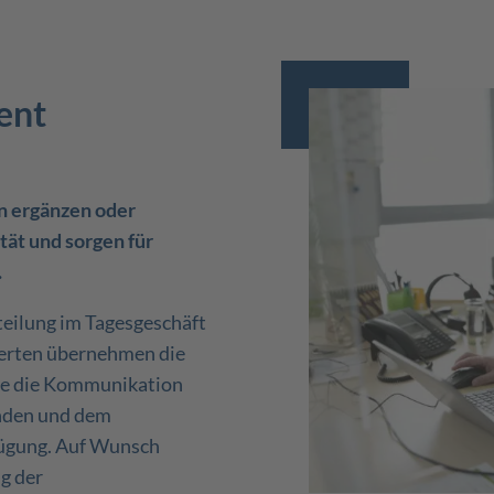
ent
on ergänzen oder
tät und sorgen für
.
teilung im Tagesgeschäft
perten übernehmen die
ie die Kommunikation
nden und dem
fügung. Auf Wunsch
ng der