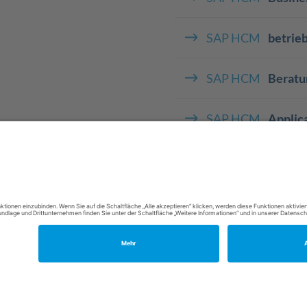
SAP HCM
betrieb
SAP HCM
Beratu
SAP HCM
Applic
SAP HCM
Akade