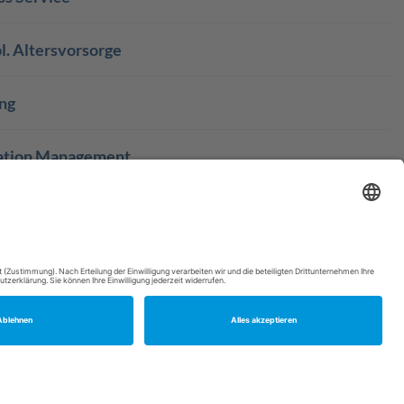
l. Altersvorsorge
ng
ation Management
mie