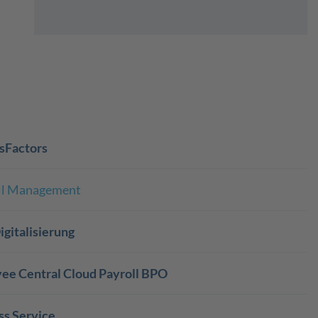
sFactors
oll Management
gitalisierung
ee Central Cloud Payroll BPO
ss Service