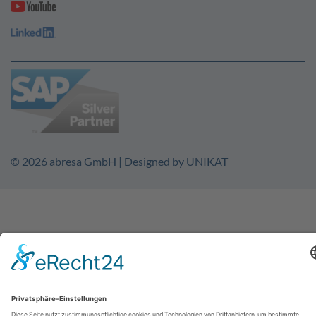
© 2026
abresa GmbH
| Designed by
UNIKAT