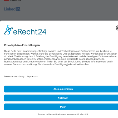
© 2026
abresa GmbH
| Designed by
UNIKAT