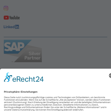
© 2026
abresa GmbH
| Designed by
UNIKAT