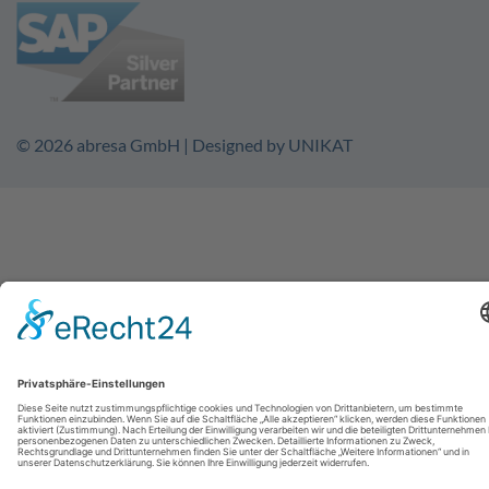
© 2026
abresa GmbH
| Designed by
UNIKAT