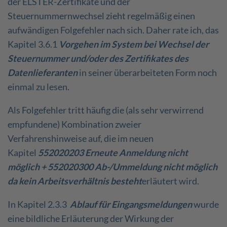
der ELSTER-Zertifikate und der
Steuernummernwechsel zieht regelmäßig einen
aufwändigen Folgefehler nach sich. Daher rate ich, das
Kapitel 3.6.1
Vorgehen im System bei Wechsel der
Steuernummer und/oder des Zertifikates des
Datenlieferanten
in seiner überarbeiteten Form noch
einmal zu lesen.
Als Folgefehler tritt häufig die (als sehr verwirrend
empfundene) Kombination zweier
Verfahrenshinweise auf, die im neuen
Kapitel
552020203 Erneute Anmeldung nicht
möglich + 552020300 Ab-/Ummeldung nicht möglich
da kein Arbeitsverhältnis besteht
erläutert wird.
In Kapitel 2.3.3
Ablauf für Eingangsmeldungen
wurde
eine bildliche Erläuterung der Wirkung der