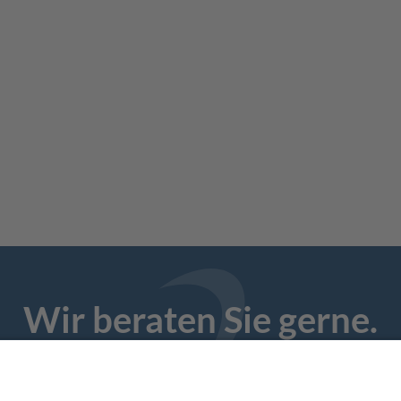
Wir beraten Sie gerne.
49 6196 – 969 58 0
|
info@abresa.