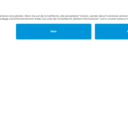
Produkte
ademie
Kundeninfos
lication Management
Probeabo
atung
Download
ebl. Altersvorsorge
SAP AddOns
ness Service
Servicepakete
 Digitalisierung
loyee Central
cessFactors