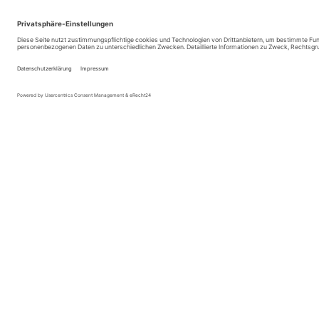
abresa GmbH
Services
Katharina-Paulus-Str. 8
SAP HCM Ak
65824 Schwalbach
SAP HCM App
SAP HCM Ber
Tel.: +49 6196 – 969 58 0
SAP HCM betri
Fax: +49 6196 – 969 58 150
SAP HCM Busi
E-Mail: info@abresa.de
SAP HCM HR &
SAP HCM Emp
SAP HCM Suc