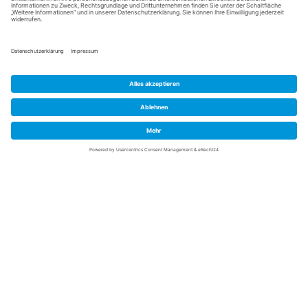
SAP Interim Payroll Management
SAP HCM
HR & Digitalisierung
SAP HCM
Employee Central Cloud Payroll
BPO
SAP HCM
Business Service
SAP HCM
betriebl. Altersvorsorge
SAP HCM
Beratung
SAP HCM
Application Management