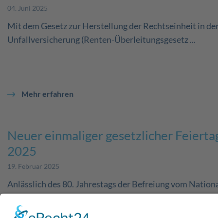
04. Juni 2025
Mit dem Gesetz zur Herstellung der Rechtseinheit in de
Unfallversicherung (Renten-Überleitungsgesetz ...
Mehr erfahren
Neuer einmaliger gesetzlicher Feiertag
2025
19. Februar 2025
Anlässlich des 80. Jahrestags der Befreiung vom Nation
Endes des Zweiten Weltkriegs wird der 8. Mai 2025 in ...