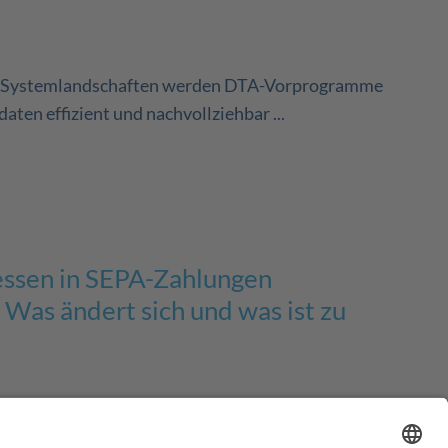
P-Systemlandschaften werden DTA-Vorprogramme
ten effizient und nachvollziehbar ...
essen in SEPA-Zahlungen
 Was ändert sich und was ist zu
 SEPA-Zahlungen sind längst kein Zukunftsthema mehr,
linien verankert. Ab ...