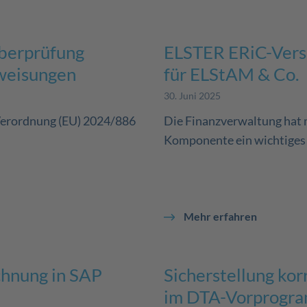
berprüfung
ELSTER ERiC-Versi
rweisungen
für ELStAM & Co.
30. Juni 2025
-Verordnung (EU) 2024/886
Die Finanzverwaltung hat 
Komponente ein wichtiges U
Mehr erfahren
chnung in SAP
Sicherstellung ko
im DTA-Vorprogr