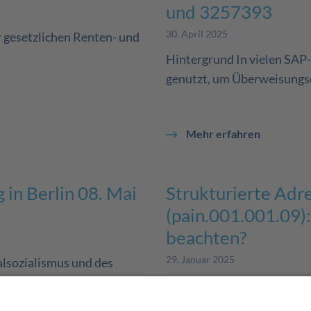
und 3257393
30. April 2025
r gesetzlichen Renten- und
Hintergrund In vielen SA
genutzt, um Überweisungsda
Mehr erfahren
 in Berlin 08. Mai
Strukturierte Adr
(pain.001.001.09):
beachten?
29. Januar 2025
alsozialismus und des
Strukturierte Adressen in
sondern fest in den EU-Richt